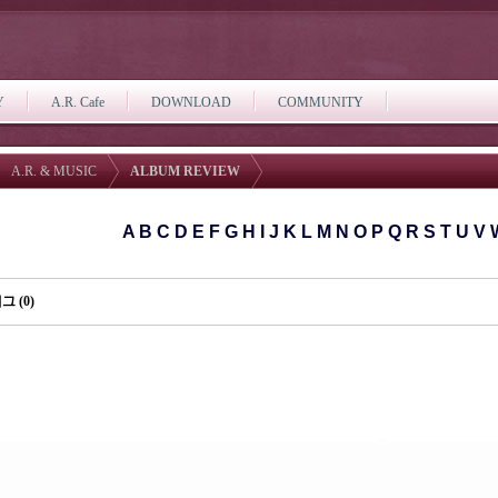
Y
A.R. Cafe
DOWNLOAD
COMMUNITY
A.R. & MUSIC
ALBUM REVIEW
A
B
C
D
E
F
G
H
I
J
K
L
M
N
O
P
Q
R
S
T
U
V
그 (0)