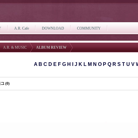
Y
A.R. Cafe
DOWNLOAD
COMMUNITY
A.R. & MUSIC
ALBUM REVIEW
A
B
C
D
E
F
G
H
I
J
K
L
M
N
O
P
Q
R
S
T
U
V
그 (0)