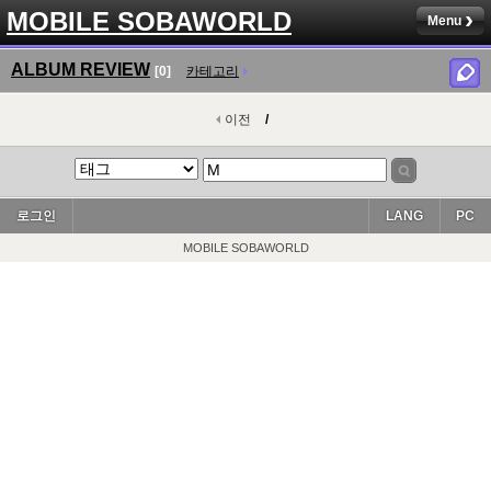
MOBILE SOBAWORLD
Menu
ALBUM REVIEW
[0]
카테고리
이전
/
로그인
LANG
PC
MOBILE SOBAWORLD