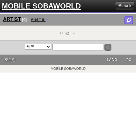
MOBILE SOBAWORLD
Menu
ARTIST
[0]
카테고리
이전
/
로그인
LANG
PC
MOBILE SOBAWORLD