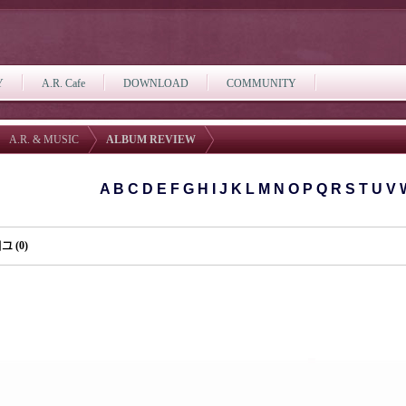
Y
A.R. Cafe
DOWNLOAD
COMMUNITY
A.R. & MUSIC
ALBUM REVIEW
A
B
C
D
E
F
G
H
I
J
K
L
M
N
O
P
Q
R
S
T
U
V
그 (0)