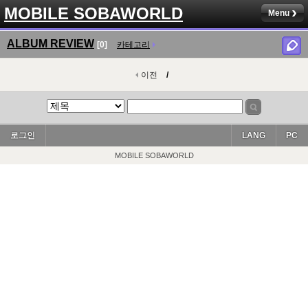
MOBILE SOBAWORLD
Menu
ALBUM REVIEW
[0]
카테고리
이전
/
로그인
LANG
PC
MOBILE SOBAWORLD