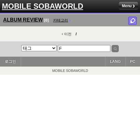
MOBILE SOBAWORLD
Menu
ALBUM REVIEW
[0]
카테고리
이전
/
로그인
LANG
PC
MOBILE SOBAWORLD