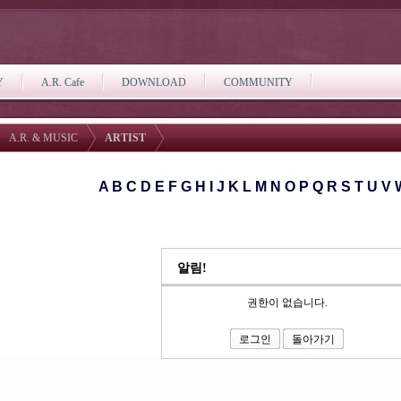
Y
A.R. Cafe
DOWNLOAD
COMMUNITY
A.R. & MUSIC
ARTIST
A
B
C
D
E
F
G
H
I
J
K
L
M
N
O
P
Q
R
S
T
U
V
알림!
권한이 없습니다.
로그인
돌아가기