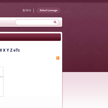
한국어
W
X
Y
Z
eTc