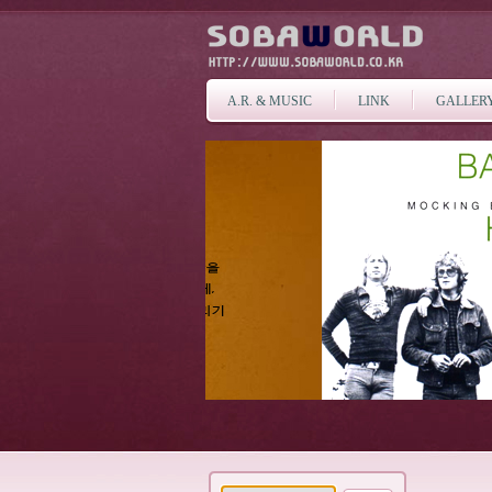
A.R. & MUSIC
LINK
GALLER