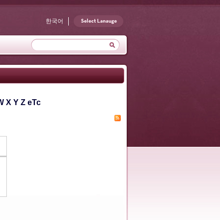
한국어
W
X
Y
Z
eTc