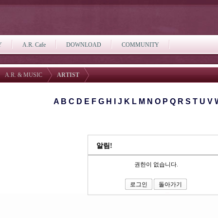
Y
A.R. Cafe
DOWNLOAD
COMMUNITY
A.R. & MUSIC
ARTIST
A
B
C
D
E
F
G
H
I
J
K
L
M
N
O
P
Q
R
S
T
U
V
알림!
권한이 없습니다.
로그인
돌아가기