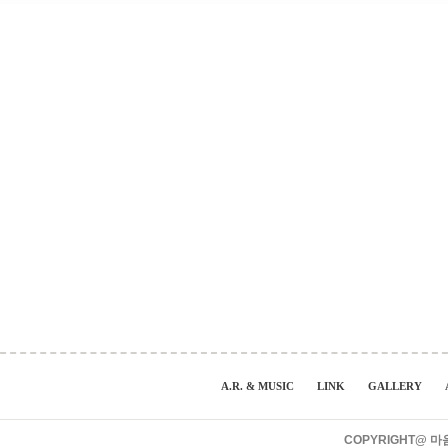
A.R. & MUSIC
LINK
GALLERY
COPYRIGHT@ 마음풍