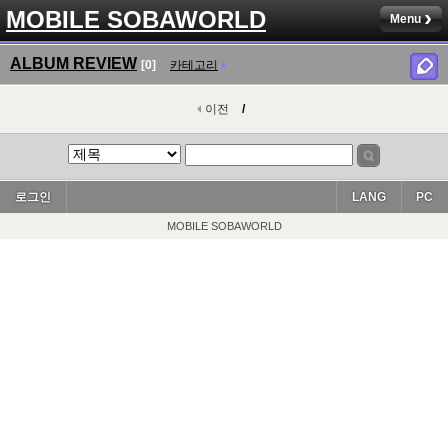
MOBILE SOBAWORLD
Menu
ALBUM REVIEW
[0]
카테고리
이전
/
로그인
LANG
PC
MOBILE SOBAWORLD