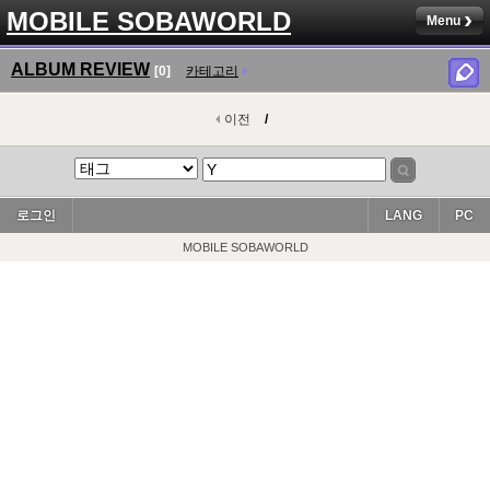
MOBILE SOBAWORLD
Menu
ALBUM REVIEW
[0]
카테고리
이전
/
로그인
LANG
PC
MOBILE SOBAWORLD