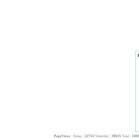
PageViews
Today :
22754
Yesterday :
30635
Total :
140