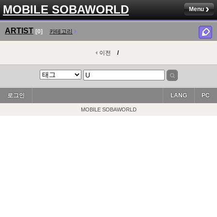
MOBILE SOBAWORLD
Menu
ARTIST
[0]
카테고리
이전
/
로그인
LANG
PC
MOBILE SOBAWORLD