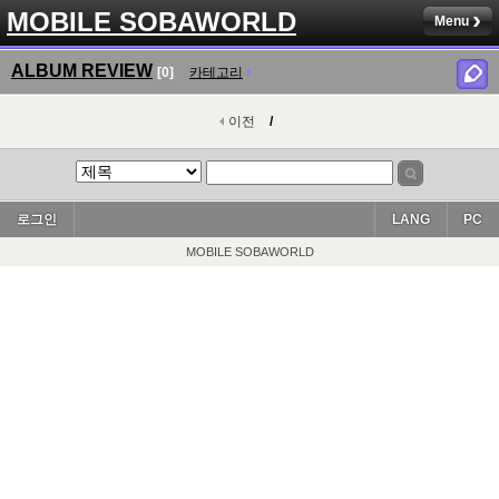
MOBILE SOBAWORLD
Menu
ALBUM REVIEW
[0]
카테고리
이전
/
로그인
LANG
PC
MOBILE SOBAWORLD