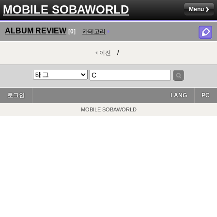
MOBILE SOBAWORLD
Menu
ALBUM REVIEW
[0]
카테고리
이전
/
로그인
LANG
PC
MOBILE SOBAWORLD