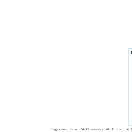
PageViews
Today :
24249
Yesterday :
41631
Total :
140