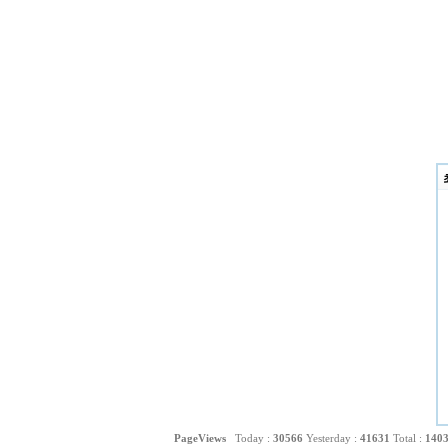
PageViews
Today :
30566
Yesterday :
41631
Total :
140