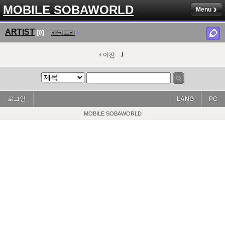
MOBILE SOBAWORLD
Menu
ARTIST
[0]
카테고리
이전
/
로그인
LANG
PC
MOBILE SOBAWORLD