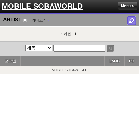
MOBILE SOBAWORLD
Menu
ARTIST
[0]
카테고리
이전
/
로그인
LANG
PC
MOBILE SOBAWORLD