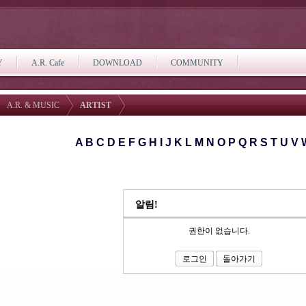
Y
A.R. Cafe
DOWNLOAD
COMMUNITY
A.R. & MUSIC
ARTIST
A
B
C
D
E
F
G
H
I
J
K
L
M
N
O
P
Q
R
S
T
U
V
알림!
권한이 없습니다.
로그인
돌아가기