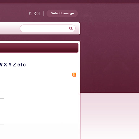
한국어
W
X
Y
Z
eTc