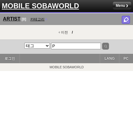
MOBILE SOBAWORLD
Menu
ARTIST
[0]
카테고리
이전
/
로그인
LANG
PC
MOBILE SOBAWORLD