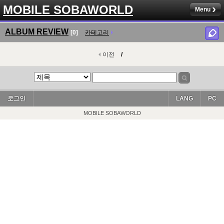
MOBILE SOBAWORLD
Menu
ALBUM REVIEW
[0]
카테고리
이전
/
로그인
LANG
PC
MOBILE SOBAWORLD