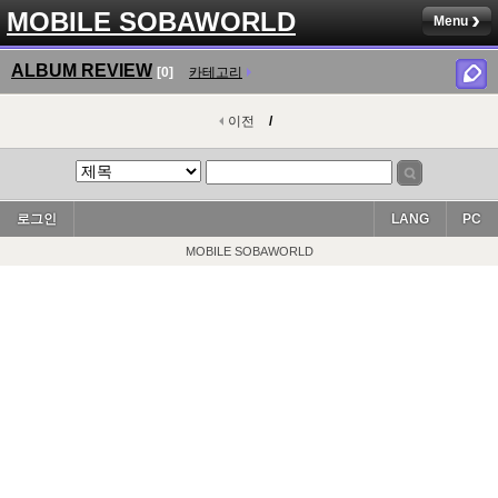
MOBILE SOBAWORLD
Menu
ALBUM REVIEW
[0]
카테고리
이전
/
로그인
LANG
PC
MOBILE SOBAWORLD