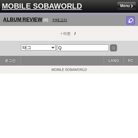
MOBILE SOBAWORLD
Menu
ALBUM REVIEW
[0]
카테고리
이전
/
로그인
LANG
PC
MOBILE SOBAWORLD