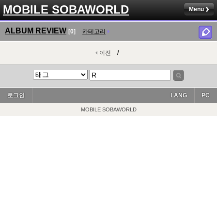
MOBILE SOBAWORLD
Menu
ALBUM REVIEW
[0]
카테고리
이전
/
로그인
LANG
PC
MOBILE SOBAWORLD