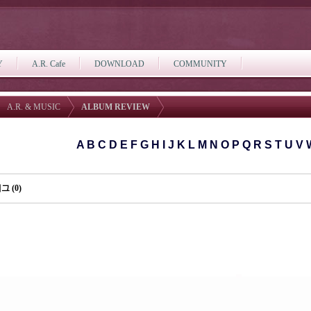
Y
A.R. Cafe
DOWNLOAD
COMMUNITY
A.R. & MUSIC
ALBUM REVIEW
A
B
C
D
E
F
G
H
I
J
K
L
M
N
O
P
Q
R
S
T
U
V
그 (0)