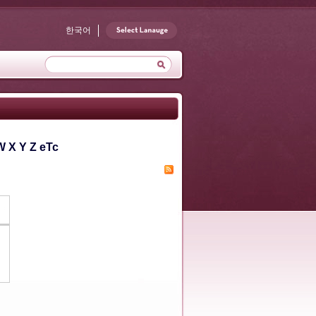
한국어
W
X
Y
Z
eTc