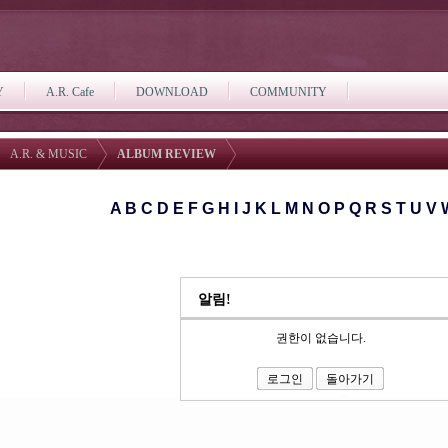
Y
A.R. Cafe
DOWNLOAD
COMMUNITY
A.R. & MUSIC
ALBUM REVIEW
A
B
C
D
E
F
G
H
I
J
K
L
M
N
O
P
Q
R
S
T
U
V
알림!
권한이 없습니다.
로그인
돌아가기