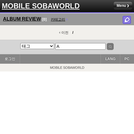
MOBILE SOBAWORLD
Menu
ALBUM REVIEW
[0]
카테고리
이전
/
로그인
LANG
PC
MOBILE SOBAWORLD